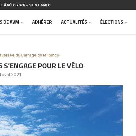
T À VÉLO 2026 – SAINT MALO
LES VÉLO MAT
SCALE À SAINT-MALO »
026
COPIL N°2 – AMÉNAGEMENT BARRAGE DE LA...
ÉRALE DU 14 FÉVRIER 2026
À SAINT-MALO POUR LA JOURNÉE...
’ASSOCIATION RUE DE L’AVENIR
ÉLO MALO
S DE AVM
ADHÉRER
ACTUALITÉS
ÉLECTIONS
aversée du Barrage de la Rance
 S’ENGAGE POUR LE VÉLO
1 avril 2021