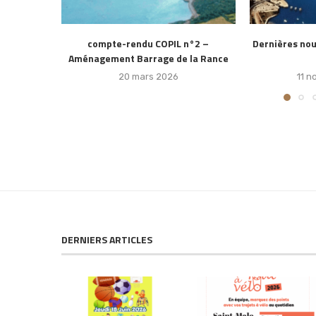
n°2 –
Dernières nouvelles du Barrage de la
Suivi des a
la Rance
Rance
réalisés e
11 novembre 2025
4
DERNIERS ARTICLES