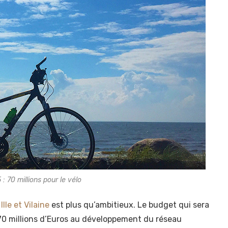
À Vélo Malo aux Olympiades
Anim’gozh 35
30 juin 2026
: 70 millions pour le vélo
lle et Vilaine
est plus qu’ambitieux. Le budget qui sera
 70 millions d’Euros au développement du réseau