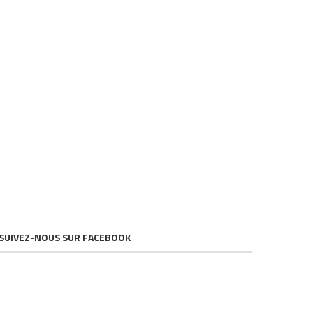
Chaucidou : un exemple parfait de ce
Le chaucidou est-il si do
qu’il ne faut pas faire
17 mars 2024
24 mars 2024
SUIVEZ-NOUS SUR FACEBOOK