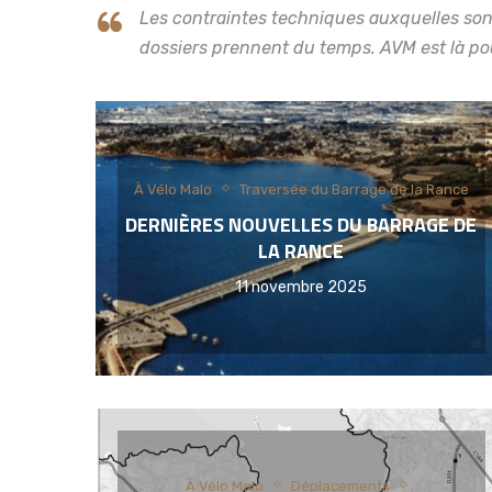
Les contraintes techniques auxquelles sont 
dossiers prennent du temps. AVM est là pou
À Vélo Malo
Traversée du Barrage de la Rance
DERNIÈRES NOUVELLES DU BARRAGE DE
LA RANCE
11 novembre 2025
À Vélo Malo
Déplacements