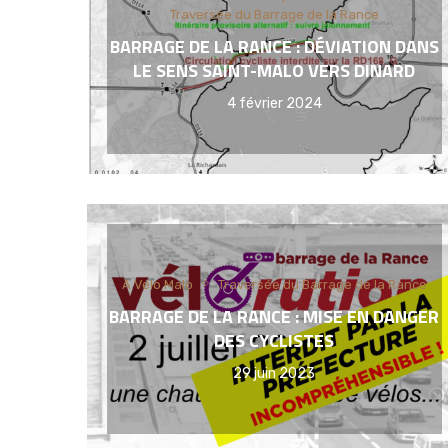
Traversée du Barrage de la Rance
BARRAGE DE LA RANCE : DÉVIATION DANS
LE SENS SAINT-MALO VERS DINARD
4 février 2024
À Vélo Malo
Traversée du Barrage de la Rance
BARRAGE DE LA RANCE : MISE EN DANGER
DES CYCLISTES
29 juin 2023