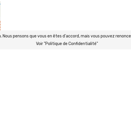
ion. Nous pensons que vous en êtes d'accord, mais vous pouvez renoncer
Voir "Politique de Confidentialité"
FACEBOOK
INSTAGRAM
YOUTUBE
EMAIL
 - Association N° W35400156 -
Politique de Confidentialité
-
Mentions 