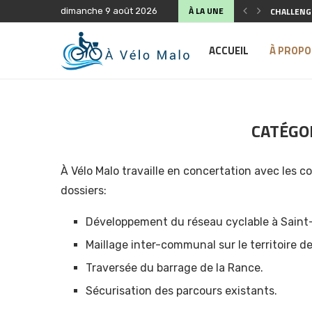
À LA UNE
CHALLENGE
dimanche 9 août 2026
SÉCURITÉ 
ANIMATION
FÊTE DU V
COMPTE-R
ASSEMBLÉE
BALADE À 
PLAIDOYER
PLAIDOYER
ACCUEIL
À PROPO
CATÉGOR
À Vélo Malo travaille en concertation avec les co
dossiers:
Développement du réseau cyclable à Saint
Maillage inter-communal sur le territoire d
Traversée du barrage de la Rance.
Sécurisation des parcours existants.