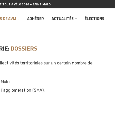
 TOUT À VÉLO 2026 – SAINT MALO
SUR LES VÉLO MAT
 « ESCALE À SAINT-MALO »
ÉLO 2026
ENDU COPIL N°2 – AMÉNAGEMENT BARRAGE DE LA...
 GÉNÉRALE DU 14 FÉVRIER 2026
VÉLO À SAINT-MALO POUR LA JOURNÉE...
 DE L’ASSOCIATION RUE DE L’AVENIR
 À VÉLO MALO
S DE AVM
ADHÉRER
ACTUALITÉS
ÉLECTIONS
IE:
DOSSIERS
llectivités territoriales sur un certain nombre de
-Malo.
e l’agglomération (SMA).