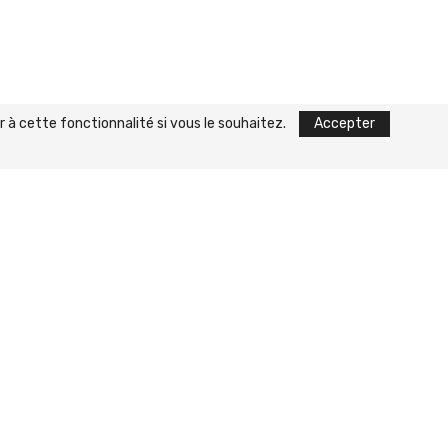
 à cette fonctionnalité si vous le souhaitez.
Accepter
Respect de la Vie Privée
Légales
-
Plan du Site