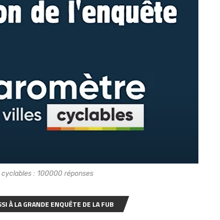
À Vélo Malo aux Olympiades
Anim’gozh 35
30 juin 2026
s cyclables : 100000 réponses
SI À LA GRANDE ENQUÊTE DE LA FUB