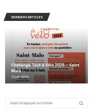
DERNIERS ARTICLES
Challenge Tout à Vélo 2026 – Saint
Malo
Sécurit
Animati
Fête du
12 juin 2026
12 juin 20
30 mai 2
19 mai 20