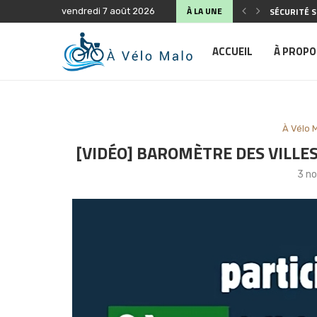
À LA UNE
SÉCURITÉ S
vendredi 7 août 2026
ANIMATION 
FÊTE DU VÉ
COMPTE-RE
ASSEMBLÉE 
BALADE À V
PLAIDOYER 
PLAIDOYER 
ACCUEIL
À PROPO
À Vélo 
[VIDÉO] BAROMÈTRE DES VILLES
3 n