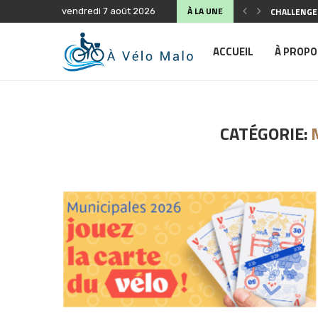
À LA UNE
CHALLENGE 
vendredi 7 août 2026
SÉCURITÉ S
ANIMATION 
FÊTE DU VÉ
COMPTE-RE
ASSEMBLÉE 
BALADE À V
PLAIDOYER 
PLAIDOYER 
ACCUEIL
À PROPO
CATÉGORIE: