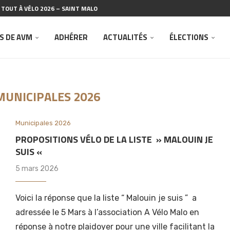
TOUT À VÉLO 2026 – SAINT MALO
UR LES VÉLO MAT
« ESCALE À SAINT-MALO »
LO 2026
NDU COPIL N°2 – AMÉNAGEMENT BARRAGE DE LA...
GÉNÉRALE DU 14 FÉVRIER 2026
ÉLO À SAINT-MALO POUR LA JOURNÉE...
DE L’ASSOCIATION RUE DE L’AVENIR
À VÉLO MALO
S DE AVM
ADHÉRER
ACTUALITÉS
ÉLECTIONS
MUNICIPALES 2026
Municipales 2026
PROPOSITIONS VÉLO DE LA LISTE » MALOUIN JE
SUIS «
5 mars 2026
Voici la réponse que la liste “ Malouin je suis ” a
adressée le 5 Mars à l’association A Vélo Malo en
réponse à notre plaidoyer pour une ville facilitant la