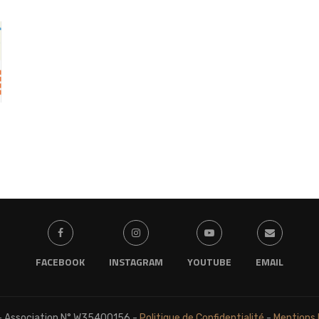
FACEBOOK
INSTAGRAM
YOUTUBE
EMAIL
 - Association N° W35400156 -
Politique de Confidentialité
-
Mentions 