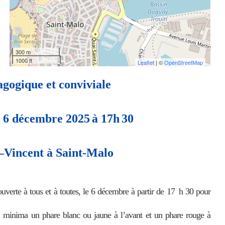
300 m
1000 ft
Leaflet
| ©
OpenStreetMap
gogique et conviviale
i
6
décembre 202
5
à 1
7
h
30
À Vélo Malo a
Anim’gozh 35
–
Vincent
à
Saint-Malo
30 juin 2026
ouverte
à
tous et à toutes, le 6 décembre
à
partir de 17
h
30 pour
minima
un phare blanc ou jaune
à l
’
avant et un phare rouge à