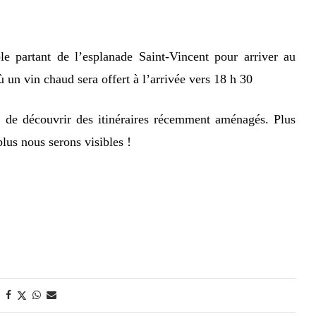
le partant de l
’
e
s
planade S
ain
t
-Vincent pour arriver au
ù un vin chaud sera offert à l’arrivée vers 18 h
30
de découvrir des itinéraires récemment amé
nag
é
s. Plus
lus nous serons visibles !