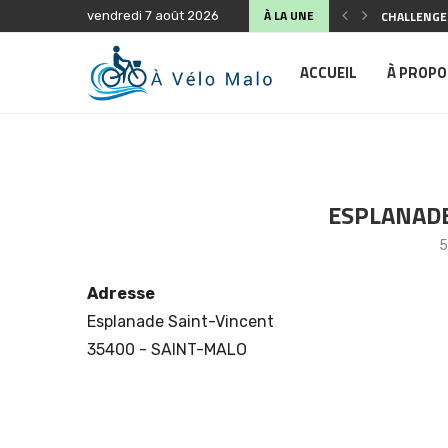
À LA UNE
CHALLENGE 
vendredi 7 août 2026
SÉCURITÉ S
ANIMATION 
FÊTE DU VÉ
COMPTE-RE
ASSEMBLÉE 
BALADE À V
PLAIDOYER 
PLAIDOYER 
ACCUEIL
À PROPO
ESPLANADE
5
Adresse
Esplanade Saint-Vincent
35400 - SAINT-MALO