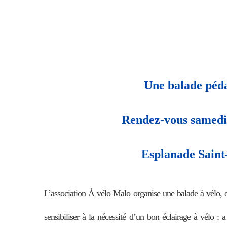
Une balade péda
Rendez-vous samed
E
splanade S
ain
t
L’association À
vé
lo Malo
organise une balade
à v
é
lo
, 
sensibiliser à la nécessité d’un bon éclairage à vélo : a