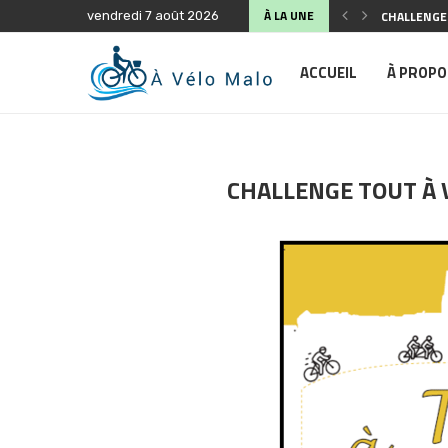
À LA UNE
CHALLENGE 
vendredi 7 août 2026
SÉCURITÉ S
ANIMATION 
FÊTE DU VÉ
COMPTE-RE
ASSEMBLÉE 
BALADE À V
PLAIDOYER 
PLAIDOYER 
ACCUEIL
À PROPO
CHALLENGE TOUT À 