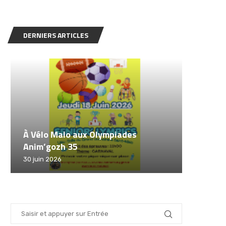
DERNIERS ARTICLES
À Vélo Malo aux Olympiades
Challenge 
Anim’gozh 35
Malo
Sécurit
Animati
Fête du
30 juin 2026
12 juin 2026
12 juin 20
30 mai 2
19 mai 20