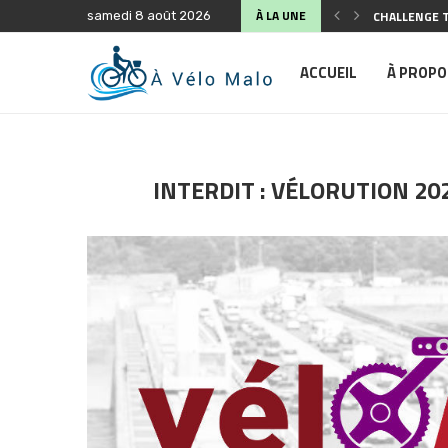
À LA UNE
CHALLENGE T
samedi 8 août 2026
SÉCURITÉ SU
ANIMATION «
FÊTE DU VÉL
COMPTE-REND
ASSEMBLÉE G
BALADE À VÉL
PLAIDOYER D
PLAIDOYER À
ACCUEIL
À PROPO
INTERDIT : VÉLORUTION 20