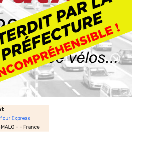
nt
efour Express
MALO - - France