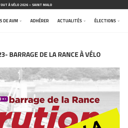
OUT À VÉLO 2026 – SAINT MALO
R LES VÉLO MAT
 ESCALE À SAINT-MALO »
O 2026
U COPIL N°2 – AMÉNAGEMENT BARRAGE DE LA...
ÉNÉRALE DU 14 FÉVRIER 2026
O À SAINT-MALO POUR LA JOURNÉE...
E L’ASSOCIATION RUE DE L’AVENIR
 VÉLO MALO
S DE AVM
ADHÉRER
ACTUALITÉS
ÉLECTIONS
23- BARRAGE DE LA RANCE À VÉLO