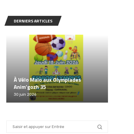
DERNIERS ARTICLES
À Vélo Malo aux Olympiades
Challenge
Anim’gozh 35
Malo
Sécurit
Animati
Fête du
30 juin 2026
12 juin 2026
12 juin 20
30 mai 2
19 mai 20