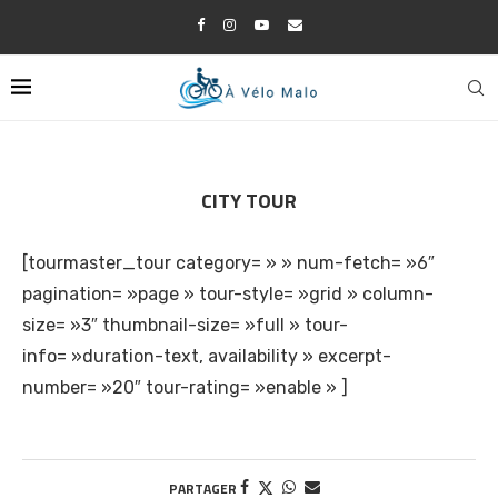
CITY TOUR
[tourmaster_tour category= » » num-fetch= »6″
pagination= »page » tour-style= »grid » column-
size= »3″ thumbnail-size= »full » tour-
info= »duration-text, availability » excerpt-
number= »20″ tour-rating= »enable » ]
PARTAGER